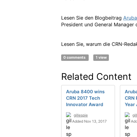
Lesen Sie den Blogbeitrag
Arub
President und General Manager 
Lesen Sie, warum die CRN-Reda
0 comments
1 view
Related Content
Aruba 8400 wins
Arub
CRN 2017 Tech
CRN P
Innovator Award
Year
gillespie
gi
Added Nov 13, 2017
Add