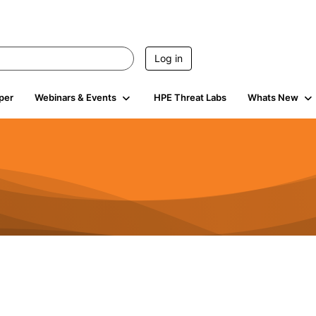
Log in
per
Webinars & Events
HPE Threat Labs
Whats New