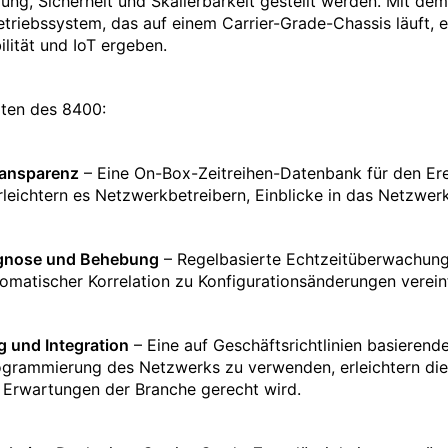
, Sicherheit und Skalierbarkeit gestellt werden. Mit d
riebssystem, das auf einem Carrier-Grade-Chassis läuft, e
lität und IoT ergeben.
iten des 8400:
Transparenz
– Eine On-Box-Zeitreihen-Datenbank für den Erei
erleichtern es Netzwerkbetreibern, Einblicke in das Netzwer
agnose und Behebung
– Regelbasierte Echtzeitüberwachung 
omatischer Korrelation zu Konfigurationsänderungen verei
g und Integration
– Eine auf Geschäftsrichtlinien basierend
rogrammierung des Netzwerks zu verwenden, erleichtern die 
 Erwartungen der Branche gerecht wird.