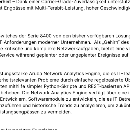
rheit
– Dank einer Carrier-Grade-Zuverlässigkeit unterstüt
t Engpässe mit Multi-Terabit-Leistung, hoher Geschwindigk
itches der Serie 8400 von den bisher verfügbaren Lösung
oT-Anforderungen moderner Unternehmen. Als „Gehirn“ des 
e kritische und komplexe Netzwerkaufgaben, bietet eine v
n Service während geplanter oder ungeplanter Ereignisse au
stungsstarke Aruba Network Analytics Engine, die es IT-Te
rheitsrelevanten Probleme durch einfache regelbasierte 
äten mithilfe simpler Python-Skripte und REST-basierten AP
beheben. Die Network Analytics Engine verfügt über eine i
ntwicklern, Softwaremodule zu entwickeln, die es IT-Betrei
hzuführen und historische Trends zu analysieren, um zukü
Leistungsengpässen zu vermeiden.