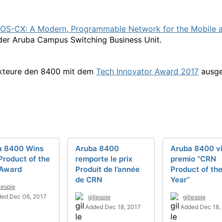
aOS-CX:
A Modern, Programmable Network for the Mobile 
der Aruba Campus Switching Business Unit.
kteure den 8400 mit dem
Tech Innovator Award 2017
ausge
a 8400 Wins
Aruba 8400
Aruba 8400 vi
roduct of the
remporte le prix
premio “CRN
 Award
Produit de l’année
Product of th
de CRN
Year”
llespie
ed Dec 06, 2017
gillespie
gillespie
Added Dec 18, 2017
Added Dec 18,