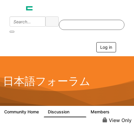
Log in
T
o
g
g
l
e
日本語フォーラム
n
a
v
i
g
a
Community Home
Discussion
Members
1.7K
270
t
i
View Only
o
n