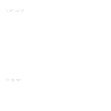
Company
About Us
Careers
Contact Us
Environmental Citizenship
Privacy policy
Terms of service
Legal
Support
Support Services
Contact Support
Training & Certification
Software Downloads