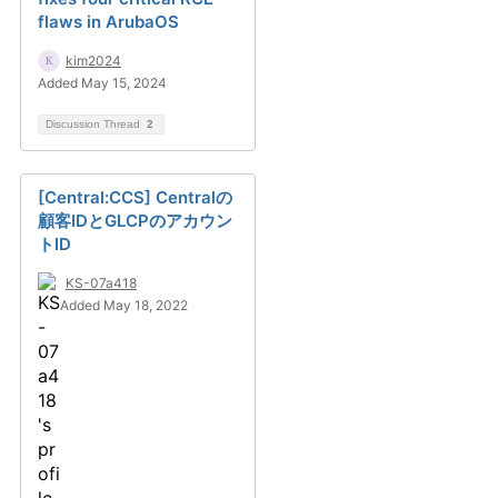
flaws in ArubaOS
kim2024
Added May 15, 2024
Discussion Thread
2
[Central:CCS] Centralの
顧客IDとGLCPのアカウン
トID
KS-07a418
Added May 18, 2022