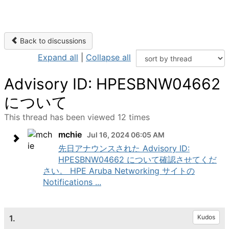
Back to discussions
Expand all
|
Collapse all
Advisory ID: HPESBNW04662
について
This thread has been viewed 12 times
mchie
Jul 16, 2024 06:05 AM
先日アナウンスされた Advisory ID:
HPESBNW04662 について確認させてくだ
さい。 HPE Aruba Networking サイトの
Notifications ...
1.
Kudos