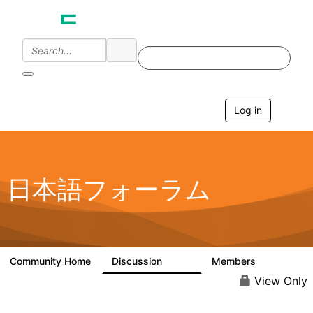
Log in
T
o
g
g
l
e
日本語フォーラム
n
a
v
i
g
a
Community Home
Discussion
Members
1.7K
270
t
i
View Only
o
n