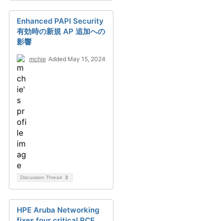
Enhanced PAPI Security
有効時の新規 AP 追加への
影響
mchie
Added May 15, 2024
Discussion Thread
3
HPE Aruba Networking
fixes four critical RCE