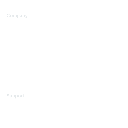
Company
About Us
Careers
Contact Us
Environmental Citizenship
Privacy policy
Terms of service
Legal
Support
Support Services
Contact Support
Training & Certification