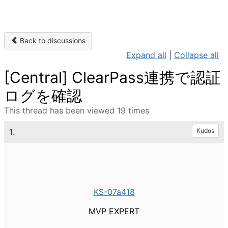
Back to discussions
Expand all
|
Collapse all
[Central] ClearPass連携で認証
ログを確認
This thread has been viewed 19 times
1.
Kudos
KS-07a418
MVP EXPERT