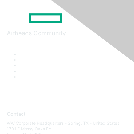
Airheads Community
Contact
WW Corporate Headquarters - Spring, TX - United States
1701 E Mossy Oaks Rd