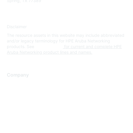
Spring, TX 77389
Disclaimer
The resource assets in this website may include abbreviated
and/or legacy terminology for HPE Aruba Networking
products. See
www.hpe.com
for current and complete HPE
Aruba Networking product lines and names.
Company
About Us
Careers
Contact Us
Environmental Citizenship
Privacy policy
Terms of service