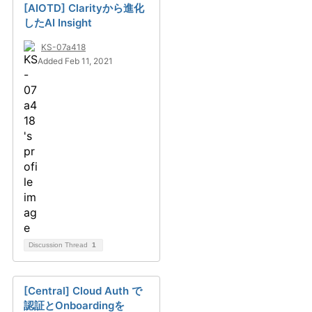
[AIOTD] Clarityから進化
したAI Insight
KS-07a418
Added Feb 11, 2021
Discussion Thread
1
[Central] Cloud Auth で
認証とOnboardingを