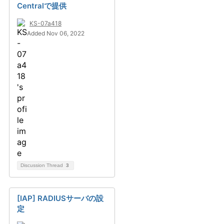
Centralで提供
KS-07a418
Added Nov 06, 2022
Discussion Thread
3
[IAP] RADIUSサーバの設
定