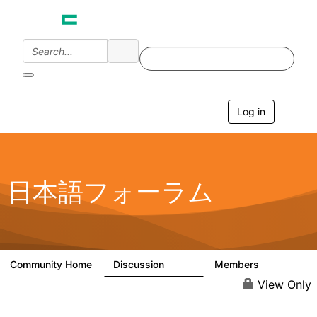
Log in
T
o
g
g
l
e
日本語フォーラム
n
a
v
i
g
a
Community Home
Discussion
Members
1.7K
270
t
i
View Only
o
n