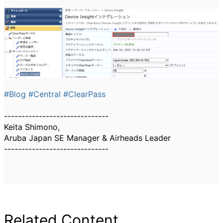
#Blog
#Central
#ClearPass
------------------------------
Keita Shimono,
Aruba Japan SE Manager & Airheads Leader
------------------------------
Related Content