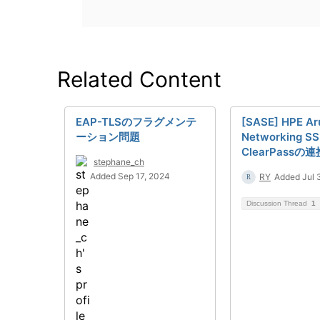
Related Content
EAP-TLSのフラグメンテ
[SASE] HPE Ar
ーション問題
Networking SS
ClearPass
stephane_ch
Added Sep 17, 2024
RY
Added Jul 
Discussion Thread
1