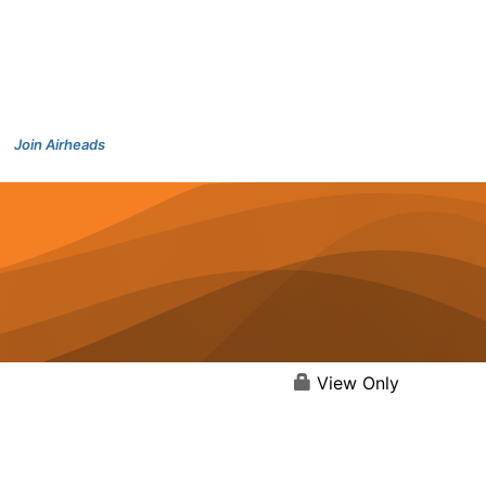
Join Airheads
View Only