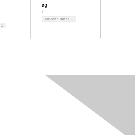
Discussion Thread
1
d
1