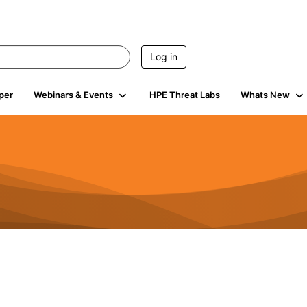
Log in
per
Webinars & Events
HPE Threat Labs
Whats New
270