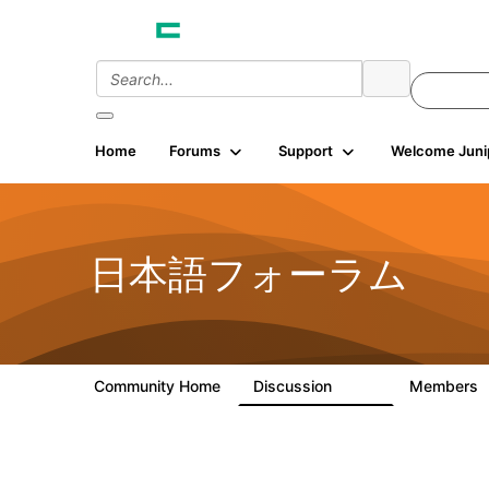
Home
Forums
Support
Welcome Juni
日本語フォーラム
Community Home
Discussion
Members
1.7K