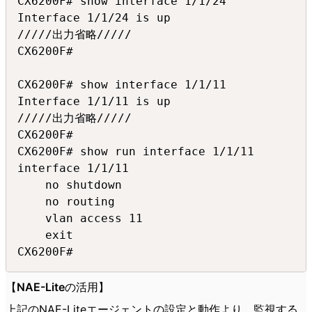
CX6200F# show interface 1/1/24

Interface 1/1/24 is up

/////出力省略/////

CX6200F#

CX6200F# show interface 1/1/11

Interface 1/1/11 is up

/////出力省略/////

CX6200F#

CX6200F# show run interface 1/1/11

interface 1/1/11

    no shutdown

    no routing

    vlan access 11

    exit

CX6200F#
【NAE-Liteの活用】
上記のNAE-Liteエージェントの設定と動作より、監視する