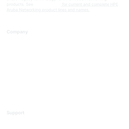
products. See
www.hpe.com
for current and complete HPE
Aruba Networking product lines and names.
Company
About Us
Careers
Contact Us
Environmental Citizenship
Privacy policy
Terms of service
Legal
Support
Support Services