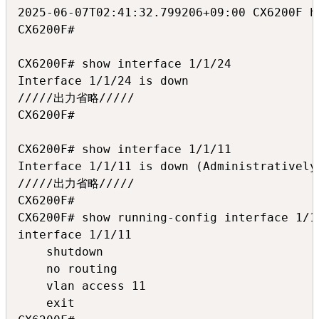
2025-06-07T02:41:32.799206+09:00 CX6200F h
CX6200F#

CX6200F# show interface 1/1/24

Interface 1/1/24 is down

/////出力省略/////

CX6200F#

CX6200F# show interface 1/1/11

Interface 1/1/11 is down (Administratively 
/////出力省略/////

CX6200F#

CX6200F# show running-config interface 1/1/
interface 1/1/11

    shutdown

    no routing

    vlan access 11

    exit
