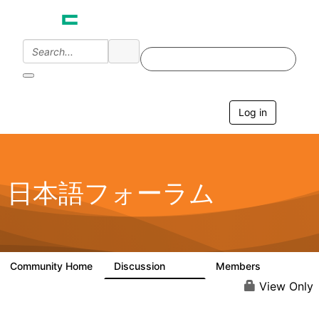
Log in
T
o
g
g
l
e
日本語フォーラム
n
a
v
i
g
a
Community Home
Discussion
Members
1.7K
270
t
i
View Only
o
n