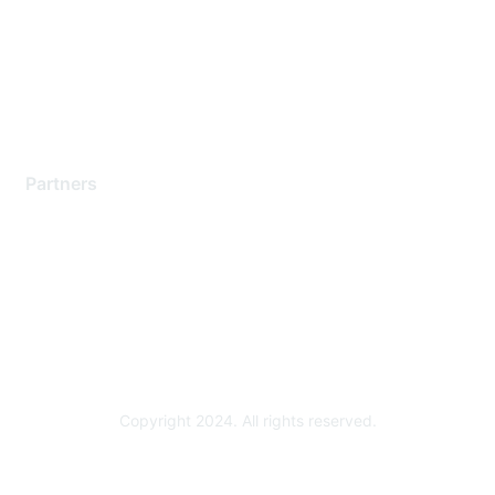
Contact Support
Training & Certification
Software Downloads
Licensing Login
Partners
Find a Partner
Become a Partner
Partner Ready for Networking
Technology Partner Programs
Copyright 2024. All rights reserved.
Powered by Higher Logic