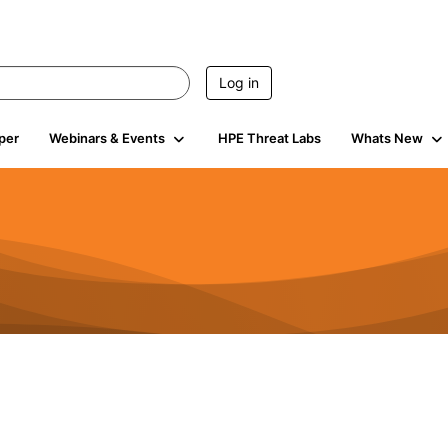
Log in
per
Webinars & Events
HPE Threat Labs
Whats New
189