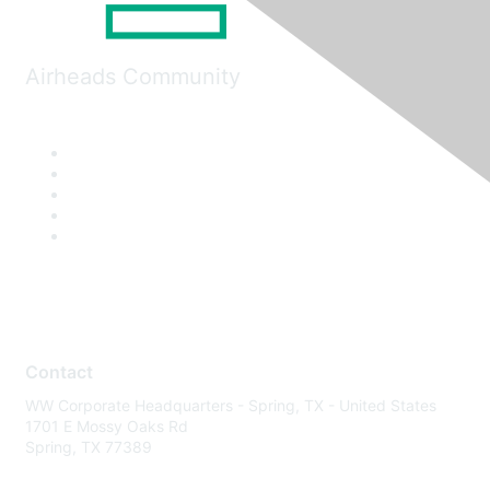
Airheads Community
Contact
WW Corporate Headquarters - Spring, TX - United States
1701 E Mossy Oaks Rd
Spring, TX 77389