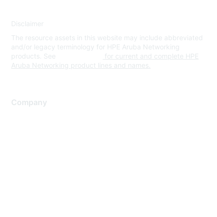
Disclaimer
The resource assets in this website may include abbreviated
and/or legacy terminology for HPE Aruba Networking
products. See
www.hpe.com
for current and complete HPE
Aruba Networking product lines and names.
Company
About Us
Careers
Contact Us
Environmental Citizenship
Privacy policy
Terms of service
Legal