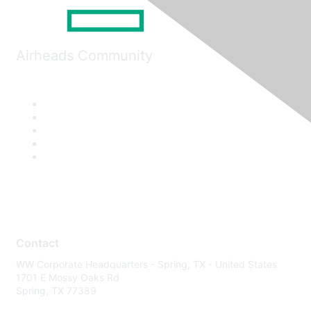
Airheads Community
Contact
WW Corporate Headquarters - Spring, TX - United States
1701 E Mossy Oaks Rd
Spring, TX 77389