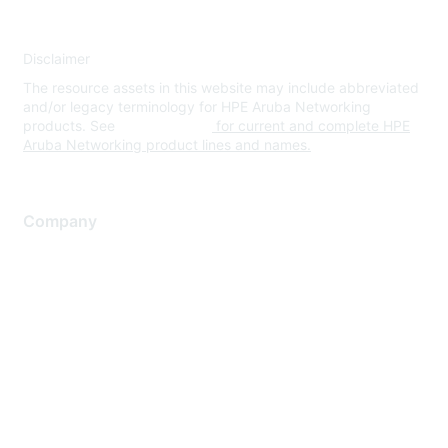
Disclaimer
The resource assets in this website may include abbreviated
and/or legacy terminology for HPE Aruba Networking
products. See
www.hpe.com
for current and complete HPE
Aruba Networking product lines and names.
Company
About Us
Careers
Contact Us
Environmental Citizenship
Privacy policy
Terms of service
Legal