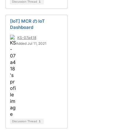
Discussion Thread
1
[IoT] MCR の IoT
Dashboard
KS-07a418
Added Jul 11, 2021
Discussion Thread
1