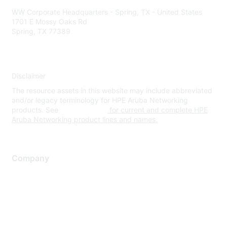
WW Corporate Headquarters - Spring, TX - United States
1701 E Mossy Oaks Rd
Spring, TX 77389
Disclaimer
The resource assets in this website may include abbreviated
and/or legacy terminology for HPE Aruba Networking
products. See
www.hpe.com
for current and complete HPE
Aruba Networking product lines and names.
Company
About Us
Careers
Contact Us
Environmental Citizenship