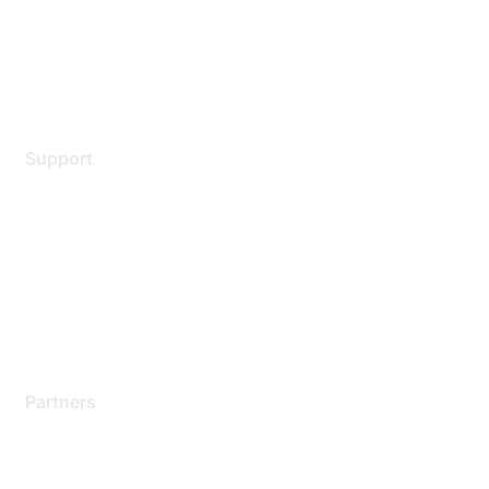
Privacy policy
Terms of service
Legal
Support
Support Services
Contact Support
Training & Certification
Software Downloads
Licensing Login
Partners
Find a Partner
Become a Partner