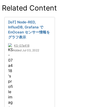
Related Content
[IoT] Node-RED,
InfluxDB, Grafana で
EnOcean センサー情報を
グラフ表示
KS-07a418
Added Jul 03, 2022