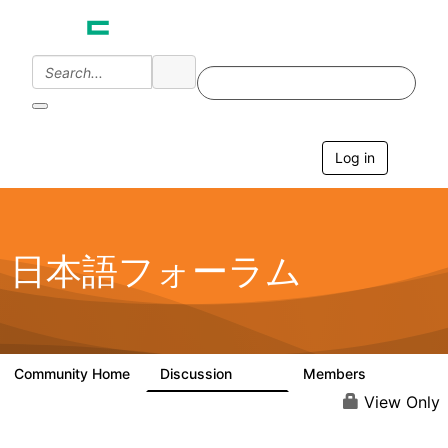
Log in
T
o
g
g
l
e
日本語フォーラム
n
a
v
i
g
a
Community Home
Discussion
Members
1.7K
270
t
i
View Only
o
n