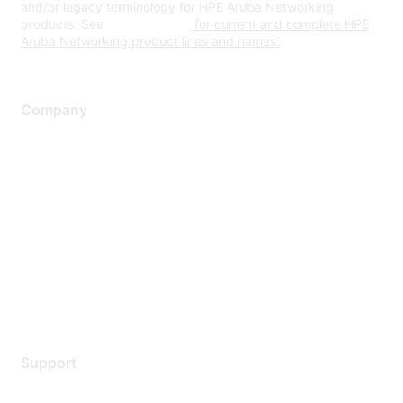
and/or legacy terminology for HPE Aruba Networking
products. See
www.hpe.com
for current and complete HPE
Aruba Networking product lines and names.
Company
About Us
Careers
Contact Us
Environmental Citizenship
Privacy policy
Terms of service
Legal
Support
Support Services