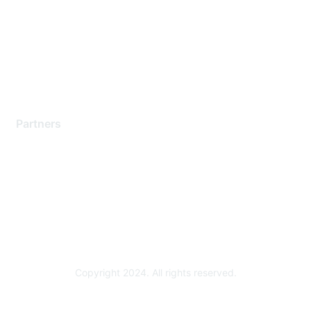
Contact Support
Training & Certification
Software Downloads
Licensing Login
Partners
Find a Partner
Become a Partner
Partner Ready for Networking
Technology Partner Programs
Copyright 2024. All rights reserved.
Powered by Higher Logic