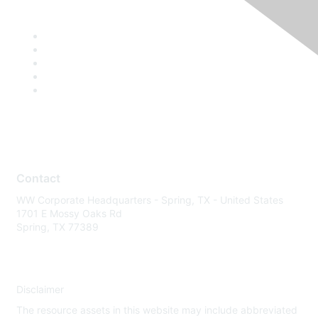
Contact
WW Corporate Headquarters - Spring, TX - United States
1701 E Mossy Oaks Rd
Spring, TX 77389
Disclaimer
The resource assets in this website may include abbreviated