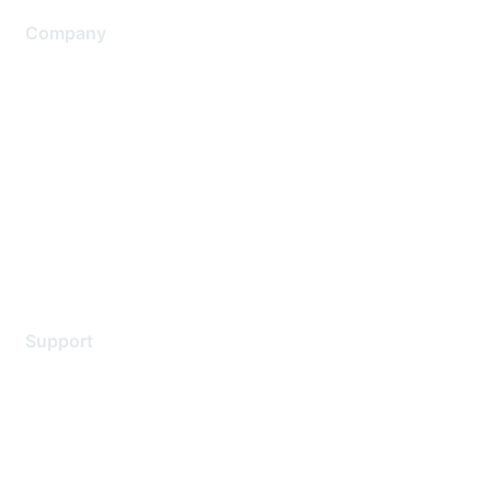
Company
About Us
Careers
Contact Us
Environmental Citizenship
Privacy policy
Terms of service
Legal
Support
Support Services
Contact Support
Training & Certification
Software Downloads