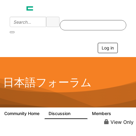
Log in
T
o
g
g
l
e
日本語フォーラム
n
a
v
i
g
a
Community Home
Discussion
Members
1.7K
270
t
i
View Only
o
n