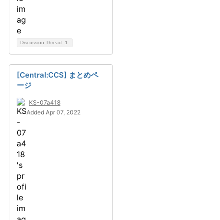
Discussion Thread
1
[Central:CCS] まとめペ
ージ
KS-07a418
Added Apr 07, 2022