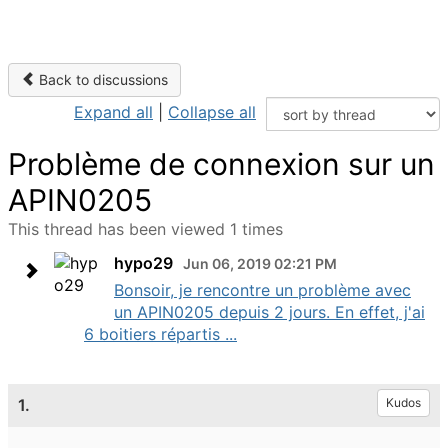
Back to discussions
Expand all
|
Collapse all
Problème de connexion sur un
APIN0205
This thread has been viewed 1 times
hypo29
Jun 06, 2019 02:21 PM
Bonsoir, je rencontre un problème avec
un APIN0205 depuis 2 jours. En effet, j'ai
6 boitiers répartis ...
1.
Kudos