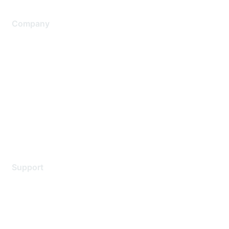
Company
About Us
Careers
Contact Us
Environmental Citizenship
Privacy policy
Terms of service
Legal
Support
Support Services
Contact Support
Training & Certification
Software Downloads